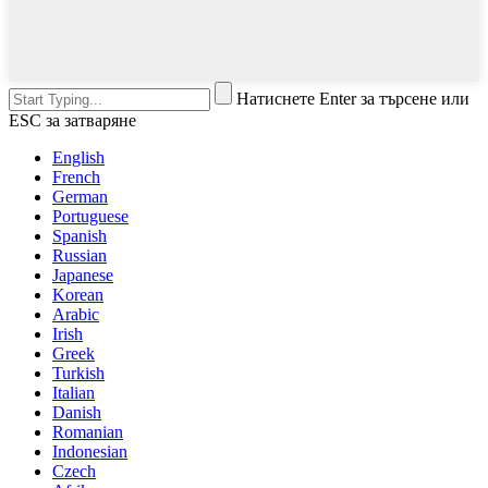
Натиснете Enter за търсене или
ESC за затваряне
English
French
German
Portuguese
Spanish
Russian
Japanese
Korean
Arabic
Irish
Greek
Turkish
Italian
Danish
Romanian
Indonesian
Czech