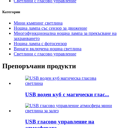
Светлини с гласово управление
Категории
Мини къмпинг светлина
Нощна лампа със сензор за движение
Многофункционална нощна лампа за прекъсване на
захранването
Нощна лампа с фотосензор
Винаги включена нощна светлина
Светлини с гласово управление
Препоръчани продукти
USB воден куб с магически глас...
USB гласово управление на
атмосферата...