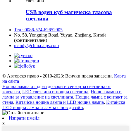
USB воден куб магическа гласова
светлина
Тел.: 0086-574-62652905
No. 58, Yongning Road, Yuyao, Zhejiang, Китай
(континентален)
mandy@china-alps.com
© Авторско право - 2010-2023: Всички права запазени.
Карта
на сайта
Нощна лампа от здрач до зори и сензор за светлина от
контакта
,
LED светлина и нощна светлина
,
Нощна лампа и
лампа за управление на светлината
,
Нощна лампа с контакт за
стена
,
Китайска нощна лампа и LED нощна лампа
,
Китайска
LED нощна лампа и лампа с нов дизайн
,
Изпрати имейл
x