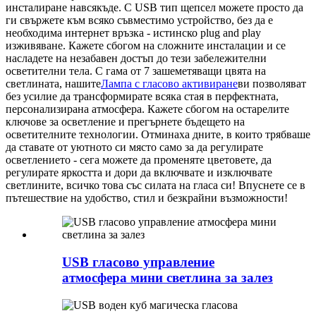
инсталиране навсякъде. С USB тип щепсел можете просто да
ги свържете към всяко съвместимо устройство, без да е
необходима интернет връзка - истинско plug and play
изживяване. Кажете сбогом на сложните инсталации и се
насладете на незабавен достъп до тези забележителни
осветителни тела.
С гама от 7 зашеметяващи цвята на
светлината, нашите
Лампа с гласово активиране
ви позволяват
без усилие да трансформирате всяка стая в перфектната,
персонализирана атмосфера. Кажете сбогом на остарелите
ключове за осветление и прегърнете бъдещето на
осветителните технологии. Отминаха дните, в които трябваше
да ставате от уютното си място само за да регулирате
осветлението - сега можете да променяте цветовете, да
регулирате яркостта и дори да включвате и изключвате
светлините, всичко това със силата на гласа си! Впуснете се в
пътешествие на удобство, стил и безкрайни възможности!
USB гласово управление
атмосфера мини светлина за залез