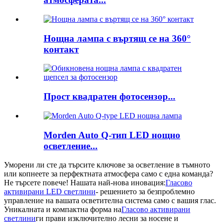
Нощна лампа с въртящ се на 360°
контакт
Прост квадратен фотосензор...
Morden Auto Q-тип LED нощно
осветление...
Уморени ли сте да търсите ключове за осветление в тъмното
или копнеете за перфектната атмосфера само с една команда?
Не търсете повече! Нашата най-нова иновация:
Гласово
активирани LED светлини
- решението за безпроблемно
управление на вашата осветителна система само с вашия глас.
Уникалната и компактна форма на
Гласово активирани
светлини
ги прави изключително лесни за носене и