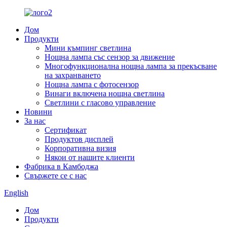
Дом
Продукти
Мини къмпинг светлина
Нощна лампа със сензор за движение
Многофункционална нощна лампа за прекъсване
на захранването
Нощна лампа с фотосензор
Винаги включена нощна светлина
Светлини с гласово управление
Новини
За нас
Сертификат
Продуктов дисплей
Корпоративна визия
Някои от нашите клиенти
Фабрика в Камбоджа
Свържете се с нас
English
Дом
Продукти